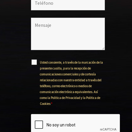
Usted consiente, a través de la marcación de la
presente casilla, para la recepción de
comunicaciones comerciales y de cortesía
relacionadas con nuestra entidad a través del
teléfono, correo electrónico o medios de
comunicación electrónica equivalentes. Así
como la Politica de Privacidad y la Politica de
Cookies
*