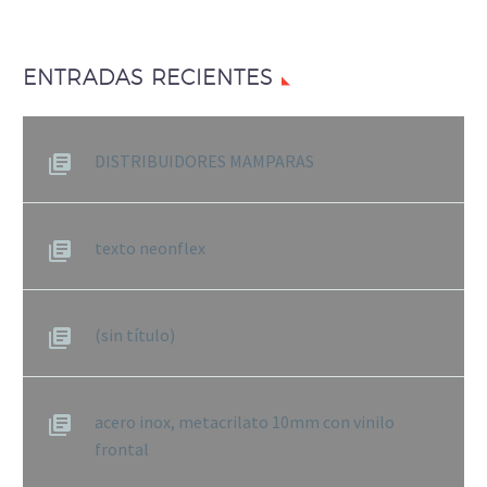
ENTRADAS RECIENTES
DISTRIBUIDORES MAMPARAS
texto neonflex
(sin título)
acero inox, metacrilato 10mm con vinilo
frontal