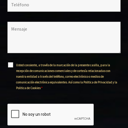
Usted consiente, a través de la marcación de la presente casilla, para la
recepción de comunicaciones comerciales y de cortesía relacionadas con
nuestra entidad a través del teléfono, correo electrónico o medios de
comunicación electrónica equivalentes. Así como la Politica de Privacidad y la
Politica de Cookies
*