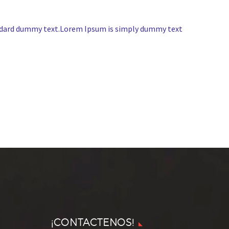
andard dummy text.Lorem Ipsum is simply dummy text
¡CONTACTENOS!