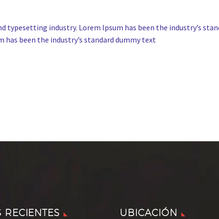
nd typesetting industry. Lorem Ipsum has been the industry’s st
um has been the industry’s standard dummy text
S RECIENTES
UBICACIÓN