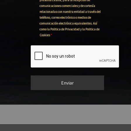
presente casilla, para la recepción de
comunicaciones comerciales y de cortesía
relacionadas con nuestra entidad a través del
teléfono, correo electrónico o medios de
comunicación electrónica equivalentes. Así
como la Politica de Privacidad y la Politica de
Cookies
*