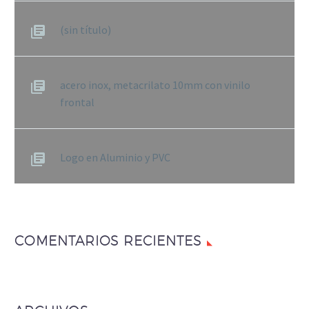
(sin título)
acero inox, metacrilato 10mm con vinilo
frontal
Logo en Aluminio y PVC
COMENTARIOS RECIENTES