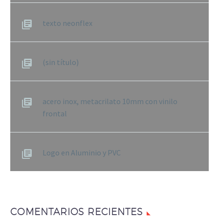
texto neonflex
(sin título)
acero inox, metacrilato 10mm con vinilo
frontal
Logo en Aluminio y PVC
COMENTARIOS RECIENTES